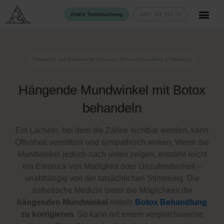
Zum
040 / 182 351 70
Online Terminbuchung
Inhalt
springen
Plastische und Ästhetische Chirurgie: Botox Behandlung in Hamburg
Hängende Mundwinkel mit Botox
behandeln
Ein Lächeln, bei dem die Zähne sichtbar werden, kann
Offenheit vermitteln und sympathisch wirken. Wenn die
Mundwinkel jedoch nach unten zeigen, entsteht leicht
ein Eindruck von Müdigkeit oder Unzufriedenheit –
unabhängig von der tatsächlichen Stimmung. Die
ästhetische Medizin bietet die Möglichkeit die
hängenden Mundwinkel
mittels
Botox Behandlung
zu korrigieren
. So kann mit einem vergleichsweise