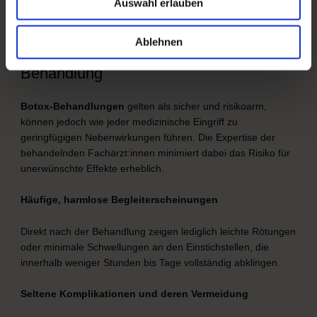
Auswahl erlauben
Ablehnen
Risiken und Nebenwirkungen der Botox-
Behandlung
Botox-Behandlungen
gelten als sicher und risikoarm,
können jedoch wie jeder medizinische Eingriff zu
geringfügigen Nebenwirkungen führen. Die Expertise der
behandelnden Fachärzt:innen minimiert dabei das Risiko für
unerwünschte Effekte erheblich.
Häufige, harmlose Begleiterscheinungen
Direkt nach der Behandlung zeigen lediglich leichte Rötungen
oder minimale Schwellungen an den Einstichstellen, die
innerhalb weniger Stunden bis Tage vollständig abklingen.
Seltene Komplikationen und deren Vermeidung